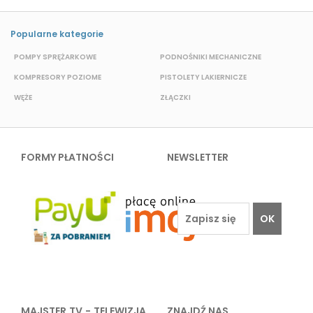
Popularne kategorie
POMPY SPRĘŻARKOWE
PODNOŚNIKI MECHANICZNE
KOMPRESORY POZIOME
PISTOLETY LAKIERNICZE
Z
WĘŻE
ZŁĄCZKI
A
FORMY PŁATNOŚCI
NEWSLETTER
OK
MAJSTER TV - TELEWIZJA
ZNAJDŹ NAS