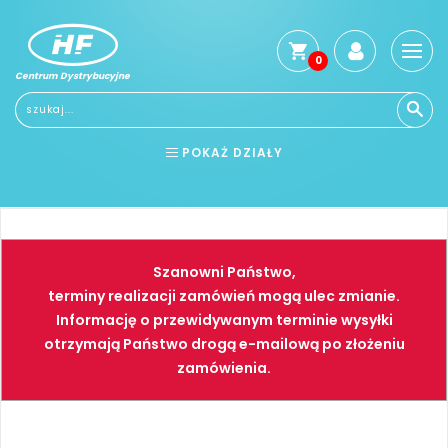
0
Centrum Dystrybucyjne
POKAŻ DZIAŁY
BHP
ELEKTRONARZĘDZIA
NARZĘDZIA
SPAWALNICTWO
Szanowni Państwo,
FARBY
PNEUMATYKA
terminy realizacji zamówień mogą ulec zmianie.
Informację o przewidywanym terminie wysyłki
otrzymają Państwo drogą e-mailową po złożeniu
zamówienia.