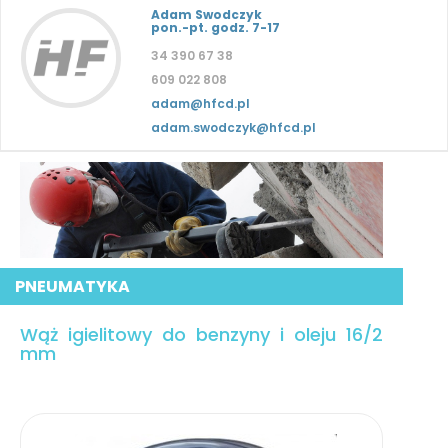
Adam Swodczyk
pon.-pt. godz. 7-17
34 390 67 38
609 022 808
adam@hfcd.pl
adam.swodczyk@hfcd.pl
PNEUMATYKA
Wąż igielitowy do benzyny i oleju 16/2
mm