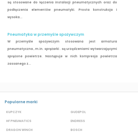
są stosowane do łączenia instalacji pneumatycznych oraz do
podłączenia elementów pneumatyki. Prosta konstrukcja i
wysoka...
Pneumatyka w przemyśle spożywczym
W przemyśle spożywczym stosowana jest armatura
pneumatyczna , m.in. sprężarki . są urządzeniami wytwarzającymi
sprężone powietrze. Następuje w nich kompresja powietrza
zassanego z...
Popularne marki
KUPCZYK
GUDEPOL
B
HF PNEUMATICS
ENDRESS
W
DRAGON WINCH
BOSCH
B