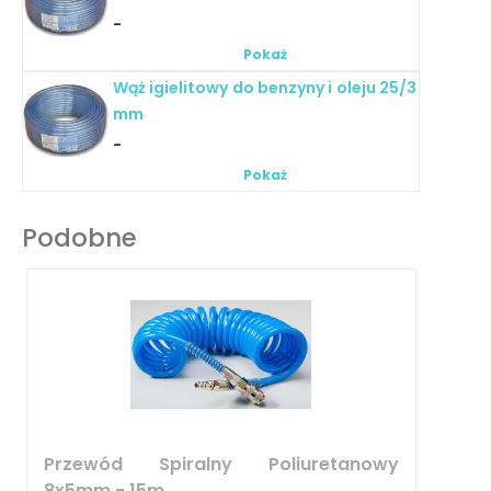
-
Pokaż
Wąż igielitowy do benzyny i oleju 25/3
mm
-
Pokaż
Podobne
Przewód Spiralny Poliuretanowy
8x5mm - 15m