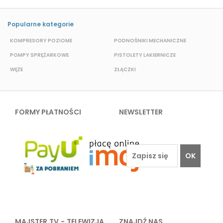
Popularne kategorie
KOMPRESORY POZIOME
PODNOŚNIKI MECHANICZNE
POMPY SPRĘŻARKOWE
PISTOLETY LAKIERNICZE
A
WĘŻE
ZŁĄCZKI
Z
FORMY PŁATNOŚCI
NEWSLETTER
OK
MAJSTER TV - TELEWIZJA
ZNAJDŹ NAS