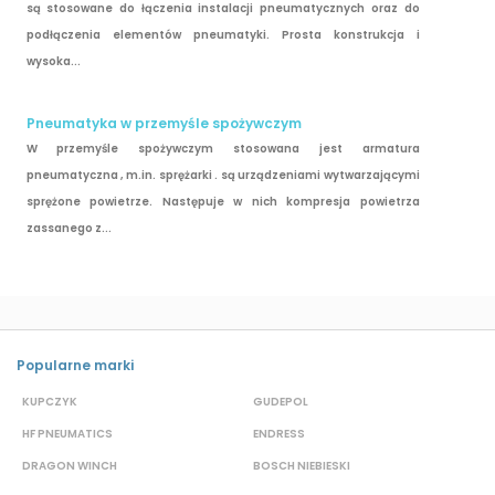
są stosowane do łączenia instalacji pneumatycznych oraz do
podłączenia elementów pneumatyki. Prosta konstrukcja i
wysoka...
Pneumatyka w przemyśle spożywczym
W przemyśle spożywczym stosowana jest armatura
pneumatyczna , m.in. sprężarki . są urządzeniami wytwarzającymi
sprężone powietrze. Następuje w nich kompresja powietrza
zassanego z...
Popularne marki
KUPCZYK
GUDEPOL
B
HF PNEUMATICS
ENDRESS
B
DRAGON WINCH
BOSCH NIEBIESKI
W