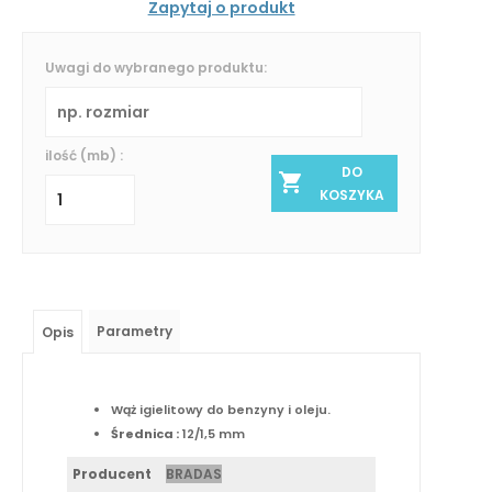
Zapytaj o produkt
Uwagi do wybranego produktu:
ilość (mb) :
DO
KOSZYKA
Parametry
Opis
Wąż igielitowy do benzyny i oleju.
Średnica :
12/1,5 mm
Producent
BRADAS