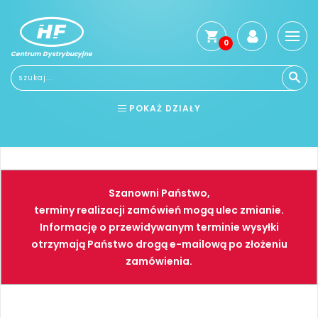
0
Centrum Dystrybucyjne
POKAŻ DZIAŁY
BHP
ELEKTRONARZĘDZIA
NARZĘDZIA
SPAWALNICTWO
Szanowni Państwo,
FARBY
PNEUMATYKA
terminy realizacji zamówień mogą ulec zmianie.
Informację o przewidywanym terminie wysyłki
otrzymają Państwo drogą e-mailową po złożeniu
zamówienia.