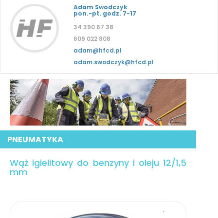
Adam Swodczyk
pon.-pt. godz. 7-17
34 390 67 38
609 022 808
adam@hfcd.pl
adam.swodczyk@hfcd.pl
PNEUMATYKA
Wąż igielitowy do benzyny i oleju 12/1,5
mm