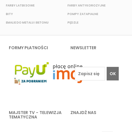
FARBY LATEKSOWE
FARBY ANTYKOROZYJNE
F
BITY
POMPY ZATAPIALNE
E
EMALIE DO METALU I BETONU
PĘDZLE
FORMY PŁATNOŚCI
NEWSLETTER
OK
MAJSTER TV - TELEWIZJA
ZNAJDŹ NAS
TEMATYCZNA