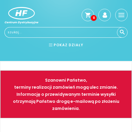
0
Centrum Dystrybucyjne
Stro
głó
Reg
POKAŻ DZIAŁY
Jak
kup
BHP
ELEKTRONARZĘDZIA
Kosz
dos
NARZĘDZIA
SPAWALNICTWO
Gwa
Szanowni Państwo,
i
FARBY
PNEUMATYKA
zwro
terminy realizacji zamówień mogą ulec zmianie.
Informację o przewidywanym terminie wysyłki
Płat
otrzymają Państwo drogą e-mailową po złożeniu
Kont
zamówienia.