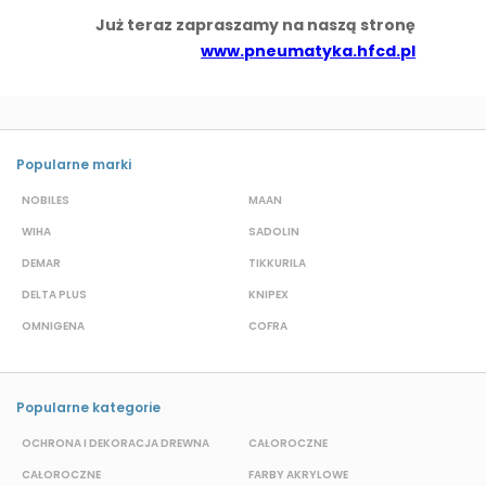
Już teraz zapraszamy na naszą stronę
www.pneumatyka.hfcd.pl
Popularne marki
NOBILES
MAAN
A
WIHA
SADOLIN
P
DEMAR
TIKKURILA
B
DELTA PLUS
KNIPEX
J
OMNIGENA
COFRA
M
Popularne kategorie
OCHRONA I DEKORACJA DREWNA
CAŁOROCZNE
S
CAŁOROCZNE
FARBY AKRYLOWE
W