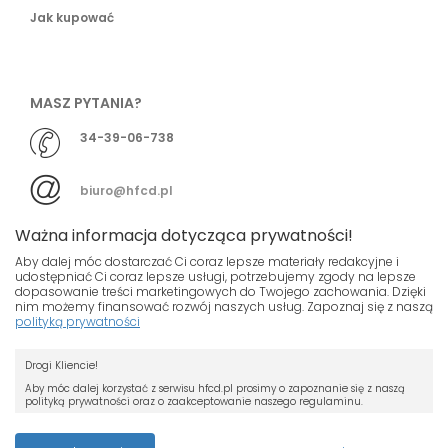
Jak kupować
MASZ PYTANIA?
34-39-06-738
biuro@hfcd.pl
Ważna informacja dotycząca prywatności!
Aby dalej móc dostarczać Ci coraz lepsze materiały redakcyjne i
udostępniać Ci coraz lepsze usługi, potrzebujemy zgody na lepsze
dopasowanie treści marketingowych do Twojego zachowania. Dzięki
© HFCD - HF Centrum Dystrybucyjne
- Wszelkie prawa
nim możemy finansować rozwój naszych usług. Zapoznaj się z naszą
polityką prywatności
zastrzeżony
Nasza strona używa plików cookies.
Projekt i wykonanie
Drogi Kliencie!
Jeśli nie chcesz, by pliki cookies były
Grupa ABS
zapisywane na Twoim dysku zmień
Aby móc dalej korzystać z serwisu hfcd.pl prosimy o zapoznanie się z naszą
polityką prywatności oraz o zaakceptowanie naszego regulaminu.
ustawienia swojej przeglądarki.
RODO
Przeczytaj więcej o cookies
Z dniem 25 maja 2018 r. rozpoczyna obowiązywanie Rozporządzenie