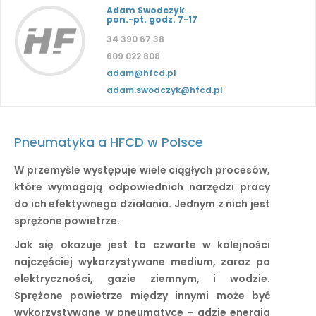
Adam Swodczyk
pon.-pt. godz. 7-17
34 390 67 38
609 022 808
adam@hfcd.pl
adam.swodczyk@hfcd.pl
Pneumatyka a HFCD w Polsce
W przemyśle występuje wiele ciągłych procesów,
które wymagają odpowiednich narzędzi pracy
do ich efektywnego działania. Jednym z nich jest
sprężone powietrze.
Jak się okazuje jest to czwarte w kolejności
najczęściej wykorzystywane medium, zaraz po
elektryczności, gazie ziemnym, i wodzie.
Sprężone powietrze między innymi może być
wykorzystywane w pneumatyce - gdzie energia