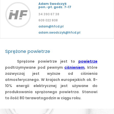
Adam Swodczyk
pon.-pt. godz. 7-17
34 390 67 38
609 022 808
adam@hfcd.pl
adam.swodczyk@hfcd.pl
Sprężone powietrze
Sprężone powietrze jest to
powietrze
podtrzymywane pod pewnym
ciśnieniem
, które
zazwyczaj jest wyższe od ciśnienia
atmosferycznego. W krajach europejskich ok. 8-
10% energii elektrycznej jest używane do
produkowania sprężonego powietrza. Stanowi
to ilość 80 terawatogodzin w ciągu roku.