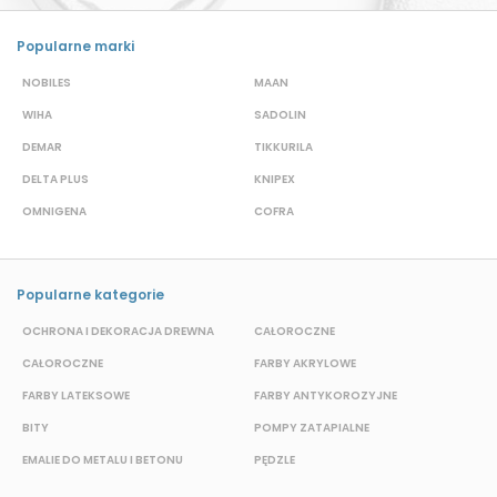
Popularne marki
NOBILES
MAAN
A
WIHA
SADOLIN
P
DEMAR
TIKKURILA
B
DELTA PLUS
KNIPEX
J
OMNIGENA
COFRA
M
Popularne kategorie
OCHRONA I DEKORACJA DREWNA
CAŁOROCZNE
S
CAŁOROCZNE
FARBY AKRYLOWE
W
FARBY LATEKSOWE
FARBY ANTYKOROZYJNE
F
BITY
POMPY ZATAPIALNE
E
EMALIE DO METALU I BETONU
PĘDZLE