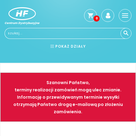
0
Centrum Dystrybucyjne
Stro
głó
Reg
POKAŻ DZIAŁY
Jak
kup
BHP
ELEKTRONARZĘDZIA
Kosz
dos
NARZĘDZIA
SPAWALNICTWO
Gwa
Szanowni Państwo,
i
FARBY
PNEUMATYKA
zwro
terminy realizacji zamówień mogą ulec zmianie.
Informację o przewidywanym terminie wysyłki
Płat
otrzymają Państwo drogą e-mailową po złożeniu
Kont
zamówienia.