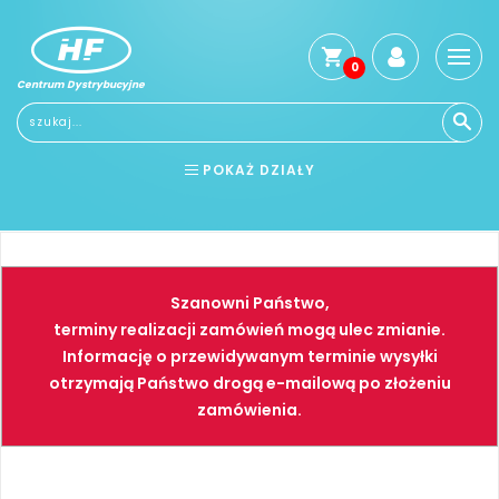
0
Centrum Dystrybucyjne
Stro
głó
Reg
POKAŻ DZIAŁY
Jak
kup
BHP
ELEKTRONARZĘDZIA
Kosz
dos
NARZĘDZIA
SPAWALNICTWO
Gwa
Szanowni Państwo,
i
FARBY
PNEUMATYKA
zwro
terminy realizacji zamówień mogą ulec zmianie.
Informację o przewidywanym terminie wysyłki
Płat
otrzymają Państwo drogą e-mailową po złożeniu
Kont
zamówienia.