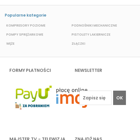
Popularne kategorie
KOMPRESORY POZIOME
PODNOŚNIKI MECHANICZNE
POMPY SPRĘŻARKOWE
PISTOLETY LAKIERNICZE
A
WĘŻE
ZŁĄCZKI
Z
FORMY PŁATNOŚCI
NEWSLETTER
OK
MAJSTER TV - TELEWIZJA
ZNAJDŹ NAS