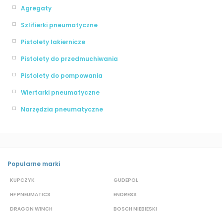
Agregaty
Szlifierki pneumatyczne
Pistolety lakiernicze
Pistolety do przedmuchiwania
Pistolety do pompowania
Wiertarki pneumatyczne
Narzędzia pneumatyczne
Popularne marki
KUPCZYK
GUDEPOL
B
HF PNEUMATICS
ENDRESS
B
DRAGON WINCH
BOSCH NIEBIESKI
W