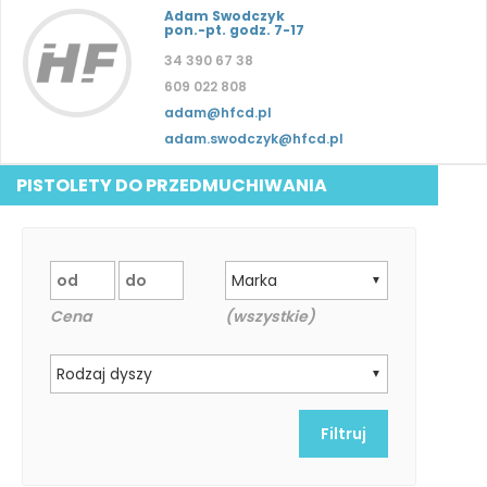
Adam Swodczyk
pon.-pt. godz. 7-17
34 390 67 38
609 022 808
adam@hfcd.pl
adam.swodczyk@hfcd.pl
PISTOLETY DO PRZEDMUCHIWANIA
Marka
▼
Cena
(wszystkie)
Rodzaj dyszy
▼