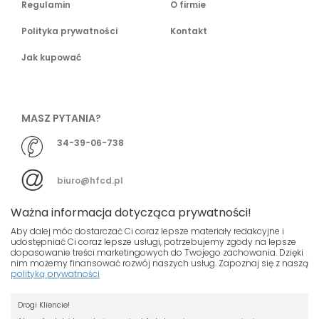
Regulamin
O firmie
Polityka prywatności
Kontakt
Jak kupować
MASZ PYTANIA?
34-39-06-738
biuro@hfcd.pl
Ważna informacja dotycząca prywatności!
Aby dalej móc dostarczać Ci coraz lepsze materiały redakcyjne i
udostępniać Ci coraz lepsze usługi, potrzebujemy zgody na lepsze
dopasowanie treści marketingowych do Twojego zachowania. Dzięki
© HFCD - HF Centrum Dystrybucyjne
- Wszelkie prawa
nim możemy finansować rozwój naszych usług. Zapoznaj się z naszą
polityką prywatności
zastrzeżony
Nasza strona używa plików cookies.
Projekt i wykonanie
Drogi Kliencie!
Jeśli nie chcesz, by pliki cookies były
Grupa ABS