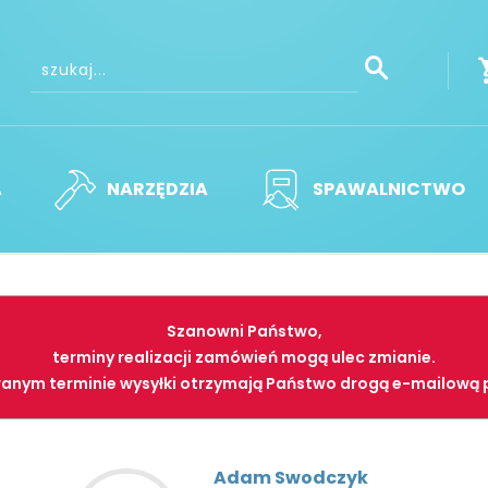
A
NARZĘDZIA
SPAWALNICTWO
Szanowni Państwo,
terminy realizacji zamówień mogą ulec zmianie.
anym terminie wysyłki otrzymają Państwo drogą e-mailową 
Adam Swodczyk