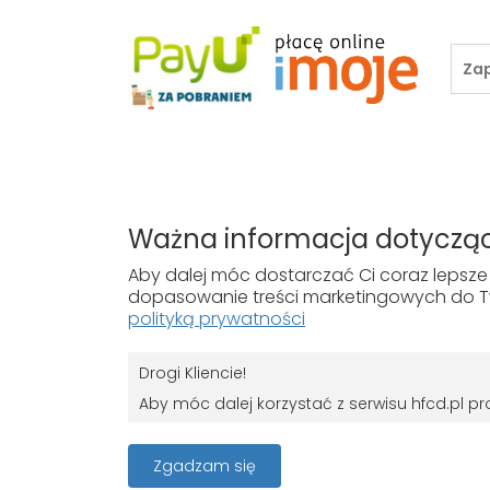
ZAKUPY
TWOJE KON
Ważna informacja dotycząc
Koszty dostawy
Zaloguj się
Aby dalej móc dostarczać Ci coraz lepsze 
Gwarancja i zwroty
dopasowanie treści marketingowych do Tw
Płatności
polityką prywatności
Drogi Kliencie!
Aby móc dalej korzystać z serwisu hfcd.pl 
RODO
Z dniem 25 maja 2018 r. rozpoczyna obowiązy
Zgadzam się
ochrony osób fizycznych w związku z przet