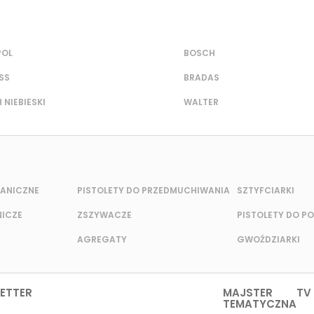
POL
BOSCH
SS
BRADAS
 NIEBIESKI
WALTER
HANICZNE
PISTOLETY DO PRZEDMUCHIWANIA
SZTYFCIARKI
NICZE
ZSZYWACZE
PISTOLETY DO 
AGREGATY
GWOŹDZIARKI
ETTER
MAJSTER TV
TEMATYCZNA