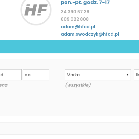
pon.-pt. godz. 7-17
34 390 67 38
609 022 808
adam@hfcd.pl
adam.swodczyk@hfcd.pl
Marka
I
▼
ena
(wszystkie)