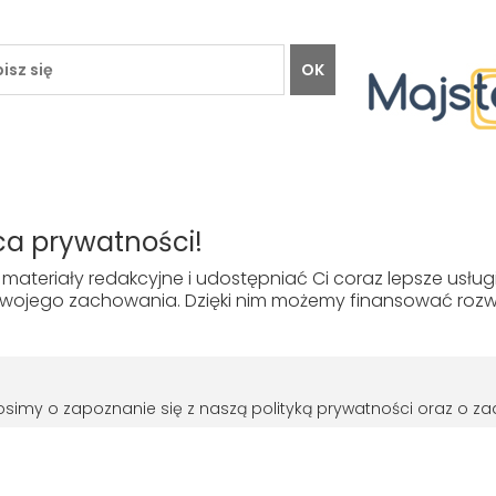
OK
TO
INFORMACJE
O HFCD
a prywatności!
Regulamin
O firmie
materiały redakcyjne i udostępniać Ci coraz lepsze usłu
Polityka prywatności
Kontakt
ojego zachowania. Dzięki nim możemy finansować rozwój
Jak kupować
© HFCD - HF Centrum Dystrybucyjne
- Wszelkie prawa zastrzeżon
prosimy o zapoznanie się z naszą polityką prywatności oraz o
Projekt i wykonanie
wanie Rozporządzenie Parlamentu Europejskiego i Rady (UE) 201
Grupa ABS
warzaniem danych osobowych i w sprawie swobodnego przepływ