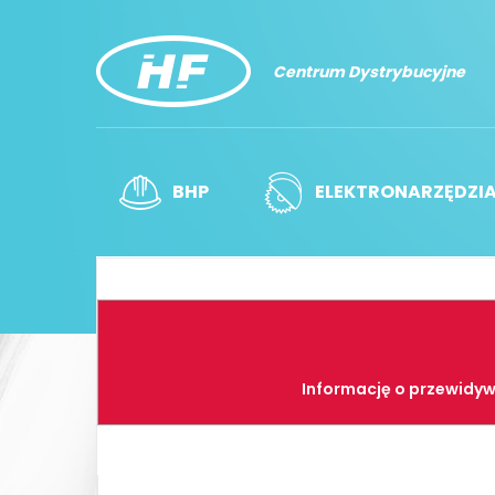
Centrum Dystrybucyjne
BHP
ELEKTRONARZĘDZI
Informację o przewidyw