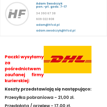
Adam Swodczyk
pon.-pt. godz. 7-17
34 390 67 38
609 022 808
adam@hfcd.pl
adam.swodczyk@hfcd.pl
Paczki wysyłamy
za
pośrednictwem
zaufanej firmy
kurierskiej:
Koszty przedstawiają się następująco:
Przesyłka pobraniowa - 21,00 zł.
Przedpłata / przelew - 17,00 zł.