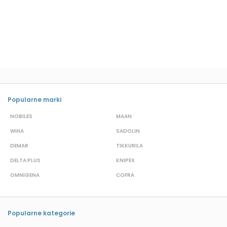
Popularne marki
NOBILES
MAAN
A
WIHA
SADOLIN
P
DEMAR
TIKKURILA
B
DELTA PLUS
KNIPEX
J
OMNIGENA
COFRA
M
Popularne kategorie