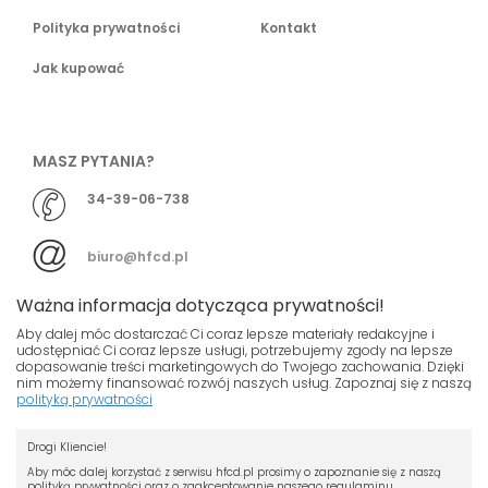
Polityka prywatności
Kontakt
Jak kupować
MASZ PYTANIA?
34-39-06-738
biuro@hfcd.pl
Ważna informacja dotycząca prywatności!
Aby dalej móc dostarczać Ci coraz lepsze materiały redakcyjne i
udostępniać Ci coraz lepsze usługi, potrzebujemy zgody na lepsze
dopasowanie treści marketingowych do Twojego zachowania. Dzięki
© HFCD - HF Centrum Dystrybucyjne
- Wszelkie prawa
nim możemy finansować rozwój naszych usług. Zapoznaj się z naszą
polityką prywatności
zastrzeżony
Nasza strona używa plików cookies.
Projekt i wykonanie
Drogi Kliencie!
Jeśli nie chcesz, by pliki cookies były
Grupa ABS
zapisywane na Twoim dysku zmień
Aby móc dalej korzystać z serwisu hfcd.pl prosimy o zapoznanie się z naszą
polityką prywatności oraz o zaakceptowanie naszego regulaminu.