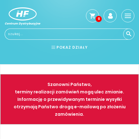
0
Centrum Dystrybucyjne
Stro
głó
Reg
POKAŻ DZIAŁY
Jak
kup
BHP
ELEKTRONARZĘDZIA
Kosz
dos
NARZĘDZIA
SPAWALNICTWO
Gwa
Szanowni Państwo,
i
FARBY
PNEUMATYKA
zwro
terminy realizacji zamówień mogą ulec zmianie.
Informację o przewidywanym terminie wysyłki
Płat
otrzymają Państwo drogą e-mailową po złożeniu
Kont
zamówienia.