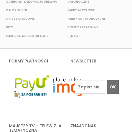
OCHRONA I DEKORACJA DREWNA
CAŁOROCZNE
S
CAŁOROCZNE
FARBY AKRYLOWE
W
FARBY LATEKSOWE
FARBY ANTYKOROZYJNE
F
BITY
POMPY ZATAPIALNE
E
EMALIE DO METALU I BETONU
PĘDZLE
FORMY PŁATNOŚCI
NEWSLETTER
OK
MAJSTER TV - TELEWIZJA
ZNAJDŹ NAS
TEMATYCZNA