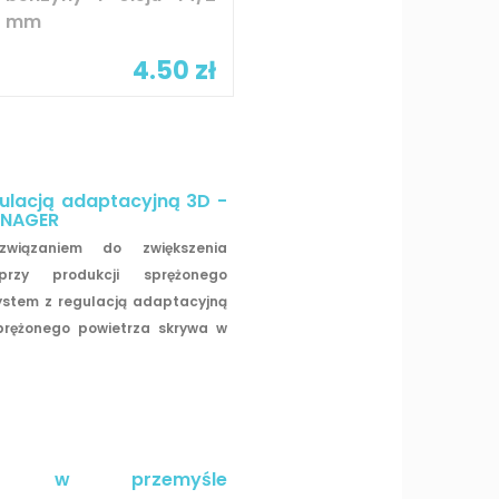
mm
4.50 zł
ulacją adaptacyjną 3D -
ANAGER
związaniem do zwiększenia
przy produkcji sprężonego
system z regulacją adaptacyjną
prężonego powietrza skrywa w
yka w przemyśle