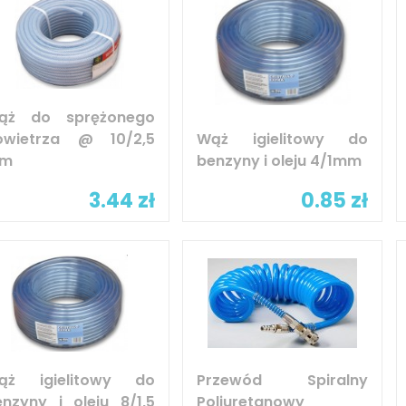
ąż do sprężonego
owietrza @ 10/2,5
Wąż igielitowy do
m
benzyny i oleju 4/1mm
3.44 zł
0.85 zł
ąż igielitowy do
Przewód Spiralny
enzyny i oleju 8/1,5
Poliuretanowy