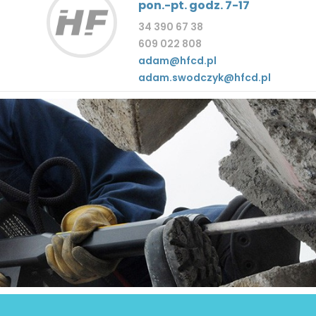
pon.-pt. godz. 7-17
34 390 67 38
609 022 808
adam@hfcd.pl
adam.swodczyk@hfcd.pl