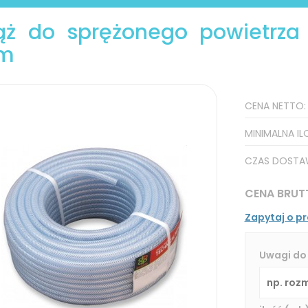
ż do sprężonego powietrza
m
CENA NETTO
MINIMALNA IL
CZAS DOSTA
CENA BRUT
Zapytaj o p
Uwagi do