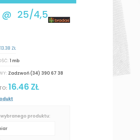
 @ 25/4,5
:
13.38 ZŁ
OŚĆ:
1 mb
WY:
Zadzwoń (34) 390 67 38
16.46 ZŁ
TO:
rodukt
 wybranego produktu: