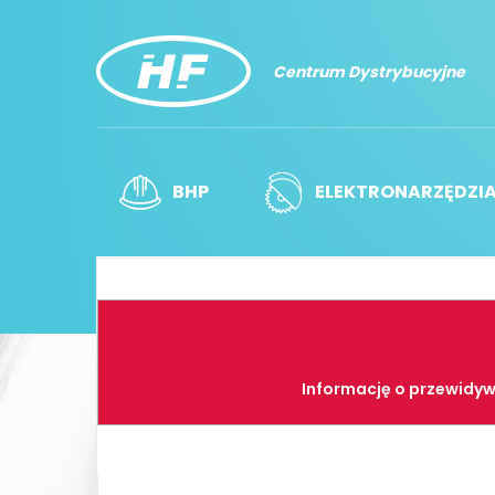
Centrum Dystrybucyjne
BHP
ELEKTRONARZĘDZI
Informację o przewidyw