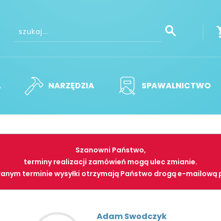
A
NARZĘDZIA
SPAWALNICTWO
Szanowni Państwo,
terminy realizacji zamówień mogą ulec zmianie.
anym terminie wysyłki otrzymają Państwo drogą e-mailową 
Adam Swodczyk