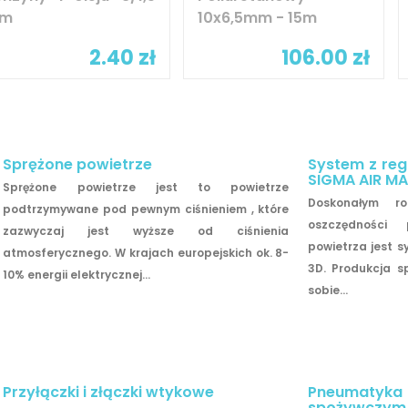
m
10x6,5mm - 15m
2.40 zł
106.00 zł
Sprężone powietrze
System z reg
SIGMA AIR M
Sprężone powietrze jest to powietrze
Doskonałym ro
podtrzymywane pod pewnym ciśnieniem , które
oszczędności 
zazwyczaj jest wyższe od ciśnienia
powietrza jest 
atmosferycznego. W krajach europejskich ok. 8-
3D. Produkcja s
10% energii elektrycznej...
sobie...
Przyłączki i złączki wtykowe
Pneumat
spożywczym