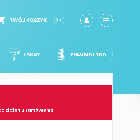
TWÓJ KOSZYK
(0 zł)
FARBY
PNEUMATYKA
po złożeniu zamówienia.