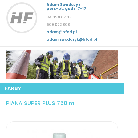
Adam Swodczyk
pon.-pt. godz. 7-17
34 390 67 38
609 022 808
adam@hfcd.pl
adam.swodczyk@hfcd.pl
FARBY
PIANA SUPER PLUS 750 ml