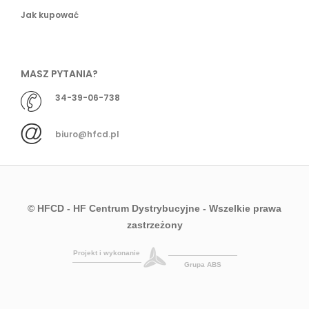
Jak kupować
MASZ PYTANIA?
34-39-06-738
biuro@hfcd.pl
© HFCD - HF Centrum Dystrybucyjne
- Wszelkie prawa
zastrzeżony
Projekt i wykonanie
Grupa ABS