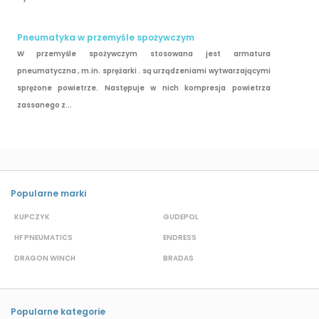
Pneumatyka w przemyśle spożywczym
W przemyśle spożywczym stosowana jest armatura
pneumatyczna , m.in. sprężarki . są urządzeniami wytwarzającymi
sprężone powietrze. Następuje w nich kompresja powietrza
zassanego z...
Popularne marki
KUPCZYK
GUDEPOL
W
HF PNEUMATICS
ENDRESS
B
DRAGON WINCH
BRADAS
B
Popularne kategorie