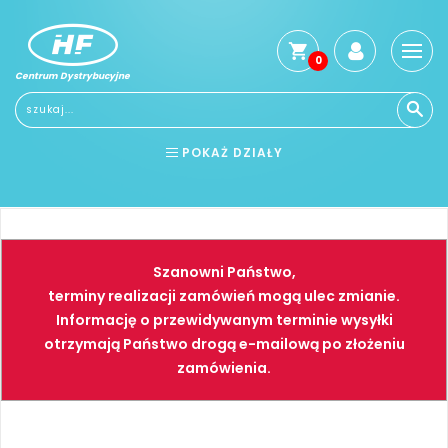
0
Centrum Dystrybucyjne
POKAŻ DZIAŁY
BHP
ELEKTRONARZĘDZIA
NARZĘDZIA
SPAWALNICTWO
Szanowni Państwo,
FARBY
PNEUMATYKA
terminy realizacji zamówień mogą ulec zmianie.
Informację o przewidywanym terminie wysyłki
otrzymają Państwo drogą e-mailową po złożeniu
zamówienia.