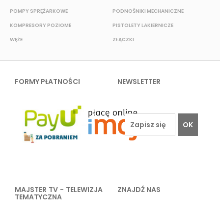
POMPY SPRĘŻARKOWE
PODNOŚNIKI MECHANICZNE
KOMPRESORY POZIOME
PISTOLETY LAKIERNICZE
A
WĘŻE
ZŁĄCZKI
Z
FORMY PŁATNOŚCI
NEWSLETTER
OK
MAJSTER TV - TELEWIZJA
ZNAJDŹ NAS
TEMATYCZNA