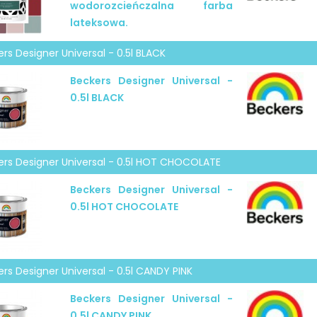
wodorozcieńczalna farba
lateksowa.
rs Designer Universal - 0.5l BLACK
Beckers Designer Universal -
0.5l BLACK
ers Designer Universal - 0.5l HOT CHOCOLATE
Beckers Designer Universal -
0.5l HOT CHOCOLATE
rs Designer Universal - 0.5l CANDY PINK
Beckers Designer Universal -
0.5l CANDY PINK