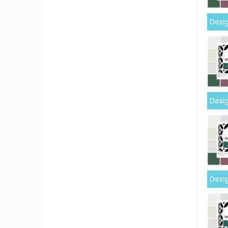
Desig
Desig
Desig