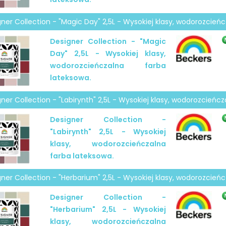
ner Collection - "Magic Day" 2,5L - Wysokiej klasy, wodorozcień
Designer Collection - "Magic
Day" 2,5L - Wysokiej klasy,
wodorozcieńczalna farba
lateksowa.
ner Collection - "Labirynth" 2,5L - Wysokiej klasy, wodorozcieńc
Designer Collection -
"Labirynth" 2,5L - Wysokiej
klasy, wodorozcieńczalna
farba lateksowa.
ner Collection - "Herbarium" 2,5L - Wysokiej klasy, wodorozcień
Designer Collection -
"Herbarium" 2,5L - Wysokiej
klasy, wodorozcieńczalna