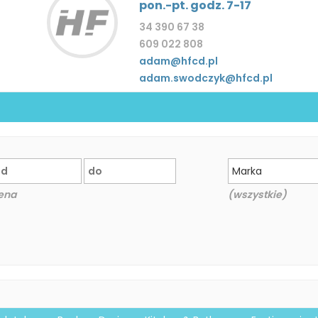
pon.-pt. godz. 7-17
34 390 67 38
609 022 808
adam@hfcd.pl
adam.swodczyk@hfcd.pl
Marka
ena
(wszystkie)