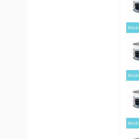
Becke
Becke
Becke