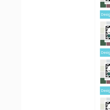
Desig
Desig
Desig