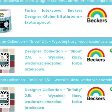
a lateksowa Beckers Designer Kitchen& Bathroom -Exotic aprico
Farba lateksowa Beckers
Designer Kitchen& Bathroom -
Exotic apricot
ner Collection - "Snow" 2,5L - Wysokiej klasy, wodorozcieńczalna
Designer Collection - "Snow"
2,5L - Wysokiej klasy,
wodorozcieńczalna farba
lateksowa.
ner Collection - "Infinity" 2,5L - Wysokiej klasy, wodorozcieńczal
Designer Collection - "Infinity"
2,5L - Wysokiej klasy,
wodorozcieńczalna farba
lateksowa.