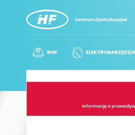
Centrum Dystrybucyjne
BHP
ELEKTRONARZĘDZI
Informację o przewidyw