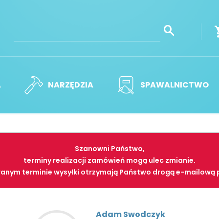
A
NARZĘDZIA
SPAWALNICTWO
Szanowni Państwo,
terminy realizacji zamówień mogą ulec zmianie.
anym terminie wysyłki otrzymają Państwo drogą e-mailową 
Adam Swodczyk