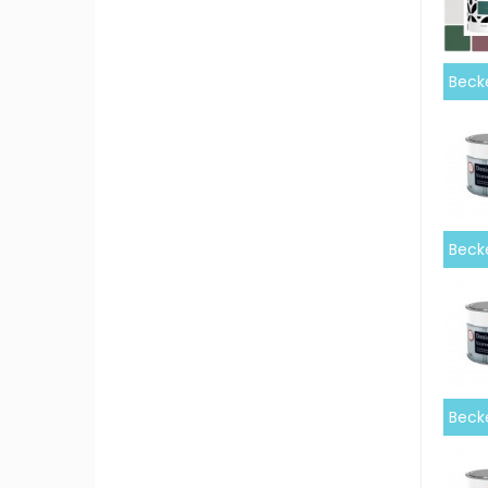
Becke
Beck
Becke