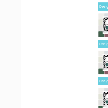
Desig
Desig
Desig