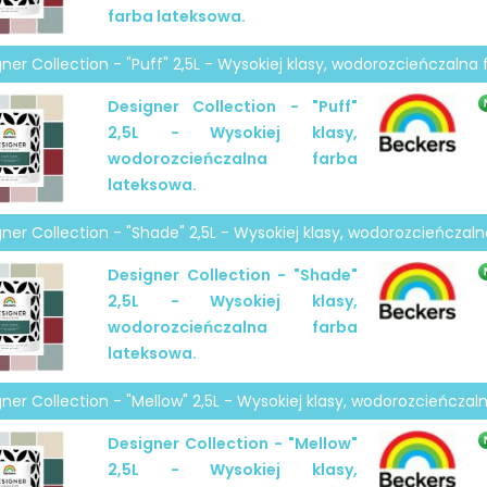
farba lateksowa.
ner Collection - "Puff" 2,5L - Wysokiej klasy, wodorozcieńczalna
Designer Collection - "Puff"
2,5L - Wysokiej klasy,
wodorozcieńczalna farba
lateksowa.
ner Collection - "Shade" 2,5L - Wysokiej klasy, wodorozcieńczaln
Designer Collection - "Shade"
2,5L - Wysokiej klasy,
wodorozcieńczalna farba
lateksowa.
ner Collection - "Mellow" 2,5L - Wysokiej klasy, wodorozcieńczal
Designer Collection - "Mellow"
2,5L - Wysokiej klasy,