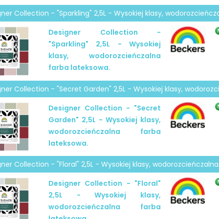
ner Collection - "Sparkling" 2,5L - Wysokiej klasy, wodorozcieńcz
Designer Collection -
"Sparkling" 2,5L - Wysokiej
klasy, wodorozcieńczalna
farba lateksowa.
ner Collection - "Secret Garden" 2,5L - Wysokiej klasy, wodoroz
Designer Collection - "Secret
Garden" 2,5L - Wysokiej klasy,
wodorozcieńczalna farba
lateksowa.
ner Collection - "Floral" 2,5L - Wysokiej klasy, wodorozcieńczaln
Designer Collection - "Floral"
2,5L - Wysokiej klasy,
wodorozcieńczalna farba
lateksowa.